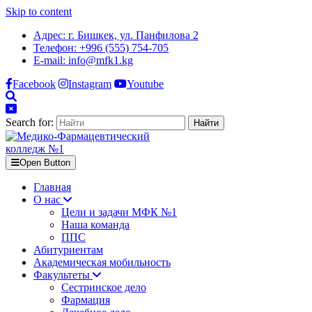
Skip to content
Адрес: г. Бишкек, ул. Панфилова 2
Телефон: +996 (555) 754-705
E-mail: info@mfk1.kg
Facebook
Instagram
Youtube
Search for:
Open Button
Главная
О нас
Цели и задачи МФК №1
Наша команда
ППС
Абитуриентам
Академическая мобильность
Факультеты
Сестринское дело
Фармация